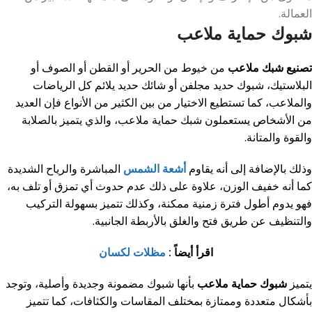
العمالة.
شبوك حماية ملاعب
تصنيع شبك ملاعب
من خيوط من الحرير أو القطن أو الصوف أو
البلاستيك، شبوك حديد مجلفن أو شائك حديد يلائم كل الرياضات
والملاعب، كما تستطيع الاختيار من بين الكثير من الأنواع فإن العديد
من الأشخاص يستعملون شبك حماية ملاعب، والذي يتميز بالصلابة
والقوة والمتانة.
وذلك بالإضافة إلى أنه يقاوم
أشعة الشمس
المباشرة والرياح الشديدة
كما أنه خفيف الوزن، علاوة على ذلك عدم حدوث أي تمزق أو تلف به،
فهو يدوم أطول فترة زمنية ممكنة، وكذلك تتميز بسهولة التركيب
والتنظيف عن طريق فتح والغلق بالأربطة الجانبية.
اقرأ أيضاً :
مظلات لكسان
يتميز
شبوك حماية ملاعب
بأنها شبوك مضمونة وجديدة وأصلية، وتوجد
بأشكال متعددة وممتازة بمختلف المقاسات والكثافات، كما تتميز