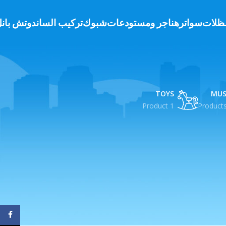
ظلات
سواتر
هناجر ومستودعات
شبوك
تركيب الساندوتش بان
TOYS
MUS
1 Product
ebook