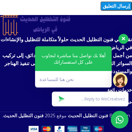
نقدم في فنون التظليل الحديث حلولاً متكاملة للتظليل والإنشاءات
في الرياض.
من أجمل تصاميم مظلات السيارات ومظلات الحدائق، إلى تركيب
أهلا بك تواصل منا مباشرة لنجاوب
على كل استفساراتك
السواتر التي توفر الخصوصية والأمان، بالإضافة إلى تنفيذ الهناجر
والمستودعات بأعلى معايير الجودة والمتانة.
نحن هنا للمساعدة
خدمات رائعة
خدمات رائعة
Based on
فنون التظليل الحديث
موقع
2025
فنون التظليل الحديث
.