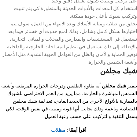
على تركيب وتثبيت شبوك بشكل دقيق وجيد.
استخدام كل المعدات والأدوات الحديثة والمتطورة كي يتم تثبيت
وتركيب شبوك بأعلى جودة ممكنة.
تحقق من صلابة ومتانة الأسلاك وبعد الانتهاء من العمل، سوف يتم
اختبارها بشكل كامل وشامل، وذلك لمنع حدوث أي خسائر فيما بعد.
تستعمل في المستشفيات والمدارس والمحلات والمباني التجارية،
بالإضافة إلى ذلك تستعمل في تنظيم المساحات الخارجية والداخلية.
توفير الحماية والأمان والظل من العوامل الجوية الشديدة مثل الأمطار
وأشعة الشمس والحرارة.
شبك مجلفن
تتميز
شبك مجلفن
أنه يقاوم الطقس ودرجات الحرارة المرتفعة وأشعة
الشمس المباشرة والحارقة، مما يزيد من العمر الافتراضي للشبوك
بالمقارنة بالأنواع الأخرى من الحديد العادي، تعد لفة شبك مجلفن
اقتصادية وناعمة وذلك بجانب أنها قوية ومتينة في نفس الوقت، لكي
يسهل التنفيذ والتركيب على حسب رغبة العميل.
أقرأ أيضًا :
مظلات