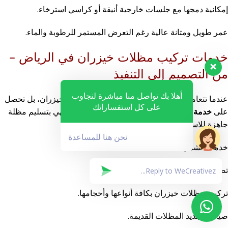
إمكانية دمجها مع جلسات خارجية أنيقة أو كراسي استرخاء.
عمر طويل ومتانة عالية رغم التعرض المستمر للرطوبة والماء.
خدمات تركيب مظلات خيزران في الرياض –
من التصميم إلى التنفيذ
أهلا بك تواصل منا مباشرة لنجاوب
عندما تتعامل معنا، فإنك لا تحصل فقط على مظلة خيزران، بل تحصل
على كل استفساراتك
على
خدمة متكاملة
تبدأ من الاستشارة المجانية وتنتهي بتسليم مظلة
جاهزة للاستخدام تضيف قيمة وجمالًا لمكانك.
نحن هنا للمساعدة
خدماتنا تشمل:
تصميم مظلات خيزران حسب الطلب.
تركيب مظلات خيزران بكافة أنواعها وأحجامها.
صيانة وتجديد المظلات القديمة.