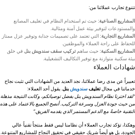
تتنوع تجارب عملائنا من:
المشاريع الصناعية:
حيث تم استخدام النظام في تغليف المصانع
والمستودعات لتوفير بيئة عمل آمنة ومثالية.
المشاريع التجارية:
التي تعتمد على تصميمات جذابة وتوفير عزل ممتاز
للحفاظ على راحة العملاء والموظفين.
المشاريع السكنية:
حيث ساهم
تركيب سقف سندويش بنل
في خلق
بيئة سكنية متوازنة مع توفير التكاليف التشغيلية.
شهادات العملاء
تعبيراً عن مدى رضا عملائنا، نجد العديد من الشهادات التي تثبت نجاح
خدماتنا في مجال
تغليف
سندويش
بنل
. يقول أحد العملاء:
“لقد اخترنا نظام السندويش بنل بفضل توصياتكم، وكانت النتيجة مذهلة
من حيث جودة العزل وسرعة التركيب. أنصح الجميع بالاعتماد على هذه
التقنية خاصةً مع الدعم المستمر الذي يقدمه الفريق.”
وهكذا، تؤكد تجارب العملاء أن نظامنا ليس فقط منتجاً تقنياً عالي
الجودة، بل هو أيضاً شريك حقيقي في تحقيق النجاح للمشاريع المتنوعة.