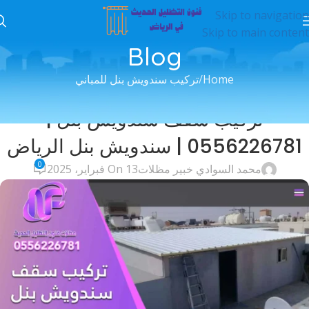
Skip to navigation
Skip to main content
Blog
Home
تركيب سندويش بنل للمباني
تركيب سندويش بنل للمباني
,
سندويش بنل للمباني
تركيب سقف سندويش بنل |
0556226781 | سندويش بنل الرياض
0
محمد السوادي خبير مظلات
On 13 فبراير، 2025