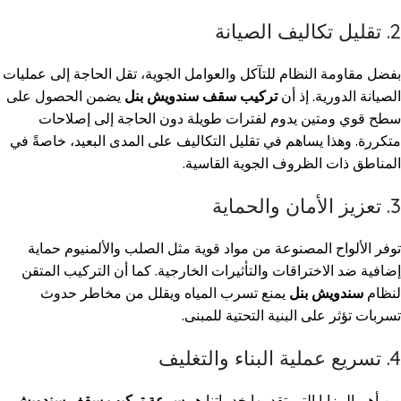
2. تقليل تكاليف الصيانة
بفضل مقاومة النظام للتآكل والعوامل الجوية، تقل الحاجة إلى عمليات
الصيانة الدورية. إذ أن
تركيب سقف سندويش بنل
يضمن الحصول على
سطح قوي ومتين يدوم لفترات طويلة دون الحاجة إلى إصلاحات
متكررة. وهذا يساهم في تقليل التكاليف على المدى البعيد، خاصةً في
المناطق ذات الظروف الجوية القاسية.
3. تعزيز الأمان والحماية
توفر الألواح المصنوعة من مواد قوية مثل الصلب والألمنيوم حماية
إضافية ضد الاختراقات والتأثيرات الخارجية. كما أن التركيب المتقن
لنظام
سندويش بنل
يمنع تسرب المياه ويقلل من مخاطر حدوث
تسربات تؤثر على البنية التحتية للمبنى.
4. تسريع عملية البناء والتغليف
من أهم المزايا التي تقدمها خدماتنا هو
سرعة تركيب سقف سندويش