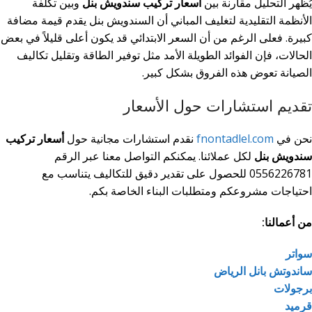
يُظهر التحليل مقارنة بين
أسعار تركيب سندويش بنل
وبين تكلفة
الأنظمة التقليدية لتغليف المباني أن السندويش بنل يقدم قيمة مضافة
كبيرة. فعلى الرغم من أن السعر الابتدائي قد يكون أعلى قليلاً في بعض
الحالات، فإن الفوائد الطويلة الأمد مثل توفير الطاقة وتقليل تكاليف
الصيانة تعوض هذه الفروق بشكل كبير.
تقديم استشارات حول الأسعار
نحن في
fnontadlel.com
نقدم استشارات مجانية حول
أسعار تركيب
سندويش بنل
لكل عملائنا. يمكنكم التواصل معنا عبر الرقم
0556226781 للحصول على تقدير دقيق للتكاليف يتناسب مع
احتياجات مشروعكم ومتطلبات البناء الخاصة بكم.
من أعمالنا:
سواتر
ساندوتش بانل الرياض
برجولات
قرميد