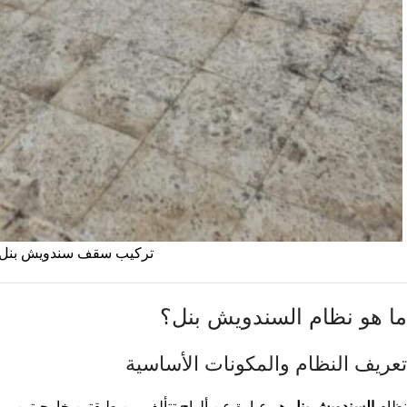
تركيب سقف سندويش بنل
ما هو نظام السندويش بنل؟
تعريف النظام والمكونات الأساسية
نظام
السندويش بنل
هو عبارة عن ألواح تتألف من طبقتين خارجيتين