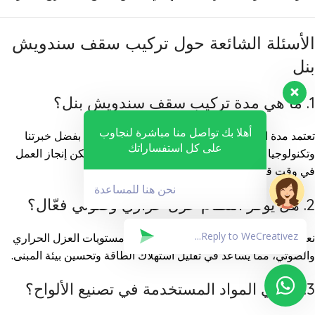
الأسئلة الشائعة حول تركيب سقف سندويش
بنل
1. ما هي مدة تركيب سقف سندويش بنل؟
أهلا بك تواصل منا مباشرة لنجاوب
تعتمد مدة التركيب على حجم وتعقيد المشروع، لكن بفضل خبرتنا
على كل استفساراتك
وتكنولوجيا
تركيب سقف سندويش بنل
المتطورة، يمكن إنجاز العمل
في وقت قياسي دون التأثير على جودة التنفيذ.
نحن هنا للمساعدة
2. هل يوفر النظام عزل حراري وصوتي فعّال؟
نعم، تم تصميم
السندوتش بنل
ليقدم أعلى مستويات العزل الحراري
والصوتي، مما يساعد في تقليل استهلاك الطاقة وتحسين بيئة المبنى.
3. ما هي المواد المستخدمة في تصنيع الألواح؟