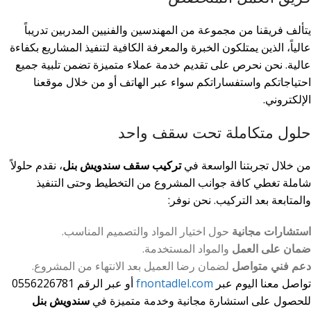
يتألف فريقنا من مجموعة من المهندسين والفنيين المدربين تدريباً
عالياً، الذين يمتلكون الخبرة والمعرفة الكافية لتنفيذ المشاريع بكفاءة
عالية. نحن نحرص على تقديم خدمة عملاء متميزة تضمن تلبية جميع
احتياجاتكم واستفساراتكم سواء عبر الهاتف أو من خلال موقعنا
الإلكتروني.
حلول متكاملة تحت سقف واحد
من خلال تجربتنا الواسعة في
تركيب سقف سندويش بنل
، نقدم حلولاً
شاملة تغطي كافة جوانب المشروع من التخطيط وحتى التنفيذ
والمتابعة بعد التركيب. نحن نوفر:
استشارات مجانية
حول اختيار المواد والتصميم المناسب.
ضمان على العمل
والمواد المستخدمة.
دعم فني متواصل
لضمان رضا العميل بعد الانتهاء من المشروع.
تواصل معنا اليوم عبر
fnontadlel.com
أو عبر الرقم 0556226781
للحصول على استشارة مجانية وخدمة متميزة في
سندويش بنل