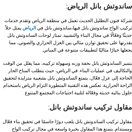
ساندوتش بانل الرياض
:
شركة فنون التظليل الحديث تعمل في منطقة الرياض وتقدم خدمات
تركيب الواح ساندوتش بانل فيها،
ساندوتش بانل في
الرياض
يمثل حلاً
حديثًا وفعّالًا في مجال البناء والتشييد. تمتاز لوحات الساندوتش بانل
بقدرتها على تحقيق توازن مثالي بين العزل الحراري والصوتي، مما
يجعلها خيارًا مثاليًا لتطبيقات متنوعة في المباني.
يتميز الساندوتش بانل بخفة وزنه وسهولة تركيبه، مما يقلل من الوقت
والتكاليف في عمليات البناء. في الرياض، حيث يتطلب المناخ الحار
الحاجة إلى عزل فعّال، يتمتع الساندوتش بانل بشعبية متزايدة لتحقيق
الراحة الحرارية. تعكس هذه التقنية المتطورة التزام الرياض باستخدام
حلول بنائية حديثة وفعّالة لتلبية احتياجات المجتمع المتنوع
مقاول تركيب ساندوتش بانل
:
مقاول تركيب الساندوتش بانل يلعب دورًا حاسمًا في تحقيق بناء فعّال
ومستدام. يتمتع هذا المقاول بخبرة واسعة في مجال تركيب الواح