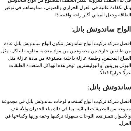
في بناء أسقف معزولة. يتميز السقف المصنوع من الواح ساندوتش
بانل بكفاءة عالية في العزل الحراري والصوتي، مما يساهم في توفير
الطاقة وجعل المباني أكثر راحة واقتصادًا
.
الواح ساندوتش بانل
:
افضل شركة تركيب الواح ساندوتش تتكون الواح ساندوتش بانل عادة
من طبقتين خارجيتين مصنوعتين من مواد معدنية مقاومة للتآكل، مثل
الصاج المجلفن، وطبقة عازلة داخلية مصنوعة من مادة عازلة مثل
البولي يوريثين أو البوليسترين. توفر هذه الهياكل المتعددة الطبقات
عزلًا حراريًا فعالًا
.
ساندوتش بانل
:
افضل شركة تركيب الواح تُستخدم لوحات ساندوتش بانل في مجموعة
متنوعة من التطبيقات البنائية، بما في ذلك بناء الجدران والأسقف
والأسوار. تتميز هذه اللوحات بسهولة تركيبها وخفة وزنها وكفاءتها في
العزل
.