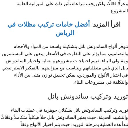
وعزلًا فعّالًا، ولكن يجب مراعاة تأثير ذلك على الميزانية العامة
للمشروع.
اقرأ المزيد:
أفضل خامات تركيب مظلات في
الرياض
تتوفر ألواح الساندوتش بانل بتشكيلة واسعة من المواد والأحجام
والتصاميم، مما يؤثر على التفاوت في الأسعار. يتعين على المستثمرين
ومقاولي البناء تقييم احتياجات مشروعهم بعناية واختيار الساندوتش
بانل الذي يلبي متطلباتهم ويتناسب مع ميزانيتهم. بالتفكير الاستراتيجي
في اختيار الألواح والموردين، يمكن تحقيق توازن مثلى بين الأداء
والتكلفة في مشروعات البناء.
توريد وتركيب ساندوتش بانل
توريد وتركيب الساندوتش بانل يشكلان جوهرية في عمليات البناء
والتشييد الحديثة، حيث يعتبر الساندوتش بانل حلاً هيكلياً متكاملاً وفعّالاً.
تبدأ هذه العملية بمرحلة التوريد، حيث يتم اختيار الألواح وفقاً