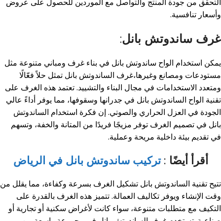
التحقق من جودة المنتج والتواصل مع الموردين للحصول على عروض
وأسعار تنافسية
.
غرف ساندوتش بانل
:
يمكن استخدام الواح ساندوتش بانل في بناء غرف ومباني متنوعة مثل
مستودعات ومصانع وغيرها،
غرف الساندوتش بانل تمثل حلاً فعّالًا
ومتعدد الاستخدامات في مجال البناء والتشييد. تعتمد هذه الغرف على
تقنية الواح الساندوتش بانل في جدرانها وسقوفها، مما يوفر أداءً عالي
الجودة في العزل الحراري والصوتي. إن فكرة استخدام الساندوتش
بانل في تصميم الغرف توفر مزيجًا فريدًا من المتانة والخفة، وتسهم
في تقديم بيئة داخلية مريحة وعملية.
أقرأ أيضًا :
تركيب ساندوتش بانل في الرياض
تتيح تقنية الساندوتش بانل تشكيل الغرف بسرعة وكفاءة، مما يقلل من
وقت الإنشاء ويوفر تكاليف العمالة. تتميز هذه الغرف بالقدرة على
التكيف مع متطلبات متنوعة، سواء كانت لأغراض سكنية أو تجارية أو
صناعية. تستخدم غرف الساندوتش بانل في مجموعة واسعة من