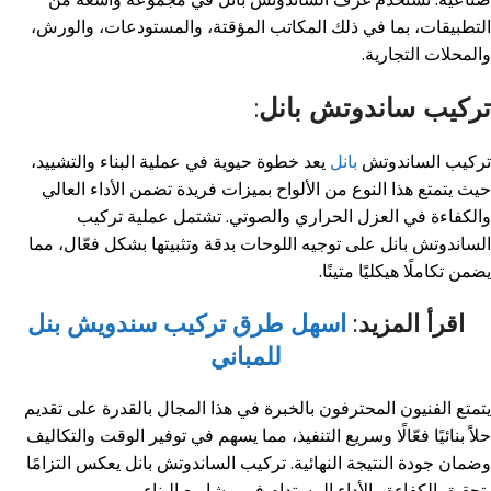
التطبيقات، بما في ذلك المكاتب المؤقتة، والمستودعات، والورش،
والمحلات التجارية.
تركيب ساندوتش بانل
:
تركيب الساندوتش
بانل
يعد خطوة حيوية في عملية البناء والتشييد،
حيث يتمتع هذا النوع من الألواح بميزات فريدة تضمن الأداء العالي
والكفاءة في العزل الحراري والصوتي. تشتمل عملية تركيب
الساندوتش بانل على توجيه اللوحات بدقة وتثبيتها بشكل فعّال، مما
يضمن تكاملًا هيكليًا متينًا.
اقرأ المزيد:
اسهل طرق تركيب سندويش بنل
للمباني
يتمتع الفنيون المحترفون بالخبرة في هذا المجال بالقدرة على تقديم
حلاً بنائيًا فعّالًا وسريع التنفيذ، مما يسهم في توفير الوقت والتكاليف
وضمان جودة النتيجة النهائية. تركيب الساندوتش بانل يعكس التزامًا
بتحقيق الكفاءة والأداء المستدام في مشاريع البناء.