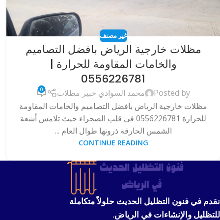
غير مصنف
مظلات خارجية الرياض بافضل التصاميم
والخامات المقاومة للحرارة |
0556226781
0
Posted by
محمد السوادي خبير مظلات
مظلات خارجية الرياض بافضل التصاميم والخامات المقاومة
للحرارة 0556226781 في قلب الصحراء حيث تلامس أشعة
الشمس الحارقة ذروتها طوال العام ...
CONTINUE READING
نقدم في فنون التظليل الحديث حلولاً متكاملة
للتظليل والإنشاءات في الرياض.