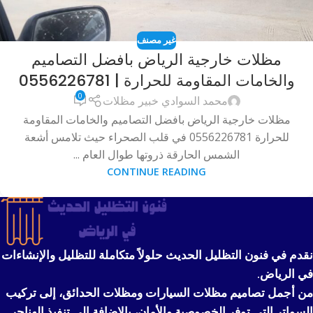
غير مصنف
مظلات خارجية الرياض بافضل التصاميم
والخامات المقاومة للحرارة | 0556226781
0
محمد السوادي خبير مظلات
مظلات خارجية الرياض بافضل التصاميم والخامات المقاومة
للحرارة 0556226781 في قلب الصحراء حيث تلامس أشعة
الشمس الحارقة ذروتها طوال العام ...
CONTINUE READING
نقدم في فنون التظليل الحديث حلولاً متكاملة للتظليل والإنشاءات
في الرياض.
من أجمل تصاميم مظلات السيارات ومظلات الحدائق، إلى تركيب
السواتر التي توفر الخصوصية والأمان، بالإضافة إلى تنفيذ الهناجر