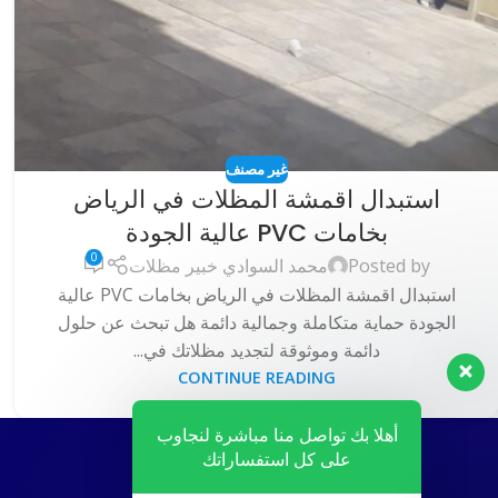
غير مصنف
استبدال اقمشة المظلات في الرياض
بخامات PVC عالية الجودة
0
Posted by
محمد السوادي خبير مظلات
استبدال اقمشة المظلات في الرياض بخامات PVC عالية
الجودة حماية متكاملة وجمالية دائمة هل تبحث عن حلول
دائمة وموثوقة لتجديد مظلاتك في...
CONTINUE READING
أهلا بك تواصل منا مباشرة لنجاوب
على كل استفساراتك