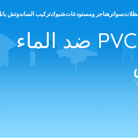
ظلات
سواتر
هناجر ومستودعات
شبوك
تركيب الساندوتش بان
Tag Archives: قماش مظلات PVC ضد الماء