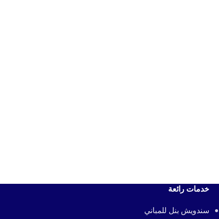
خدمات رائعة
سندويش بنل للمباني