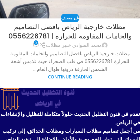
غير مصنف
مظلات خارجية الرياض بافضل التصاميم
والخامات المقاومة للحرارة | 0556226781
0
محمد السوادي خبير مظلات
مظلات خارجية الرياض بافضل التصاميم والخامات المقاومة
للحرارة 0556226781 في قلب الصحراء حيث تلامس أشعة
الشمس الحارقة ذروتها طوال العام ...
CONTINUE READING
نقدم في فنون التظليل الحديث حلولاً متكاملة للتظليل والإنشاءات
في الرياض.
من أجمل تصاميم مظلات السيارات ومظلات الحدائق، إلى تركيب
السواتر التي توفر الخصوصية والأمان، بالإضافة إلى تنفيذ الهناجر