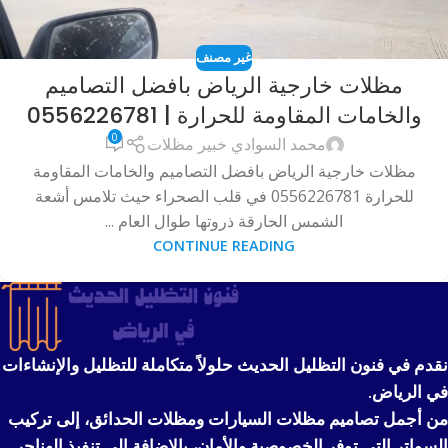
غير مصنف
مظلات خارجية الرياض بافضل التصاميم
والخامات المقاومة للحرارة | 0556226781
0
محمد السوادي خبير مظلات
مظلات خارجية الرياض بافضل التصاميم والخامات المقاومة
للحرارة 0556226781 في قلب الصحراء حيث تلامس أشعة
الشمس الحارقة ذروتها طوال العام ...
CONTINUE READING
نقدم في فنون التظليل الحديث حلولاً متكاملة للتظليل والإنشاءات
في الرياض.
من أجمل تصاميم مظلات السيارات ومظلات الحدائق، إلى تركيب
السواتر التي توفر الخصوصية والأمان، بالإضافة إلى تنفيذ الهناجر