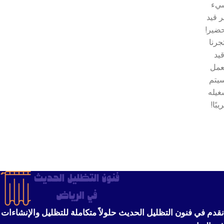
يء
ر قيد
حضير!
جرنا
يد
عمل
يتم
غيله
يبًا!
نقدم في فنون التظليل الحديث حلولاً متكاملة للتظليل والإنشاءات