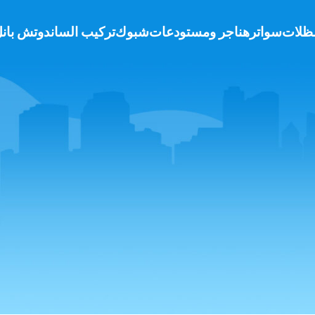
ظلات
سواتر
هناجر ومستودعات
شبوك
تركيب الساندوتش بان