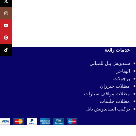
X
agram
uTube
terest
خدمات رائعة
ikTok
سندويش بنل للمباني
الهناجر
برجولات
مظلات خيزران
مظلات مواقف سيارات
مظلات جلسات
تركيب الساندوتش بانل