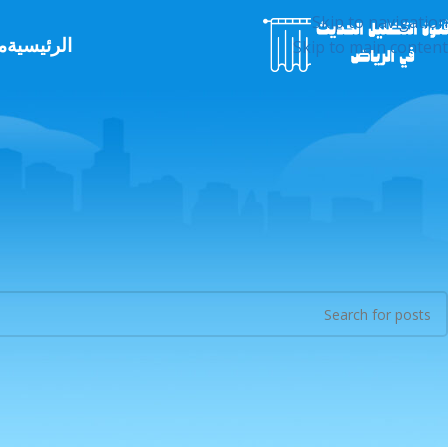
Skip to navigation
الرئيسية
م
Skip to main content
Nothing Found
 were found. Perhaps searching will help find a related post.